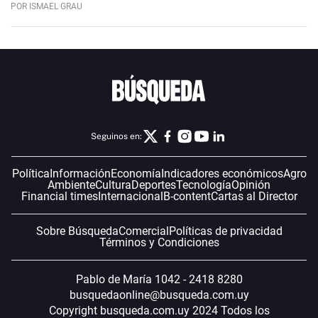
POR ISMAEL GRAU
Seguinos en:
Política
Información
Economía
Indicadores económicos
Agro
Ambiente
Cultura
Deportes
Tecnología
Opinión
Financial times
Internacional
B-content
Cartas al Director
Sobre Búsqueda
Comercial
Políticas de privacidad
Términos y Condiciones
Pablo de María 1042 - 2418 8280
busquedaonline@busqueda.com.uy
Copyright busqueda.com.uy 2024 Todos los