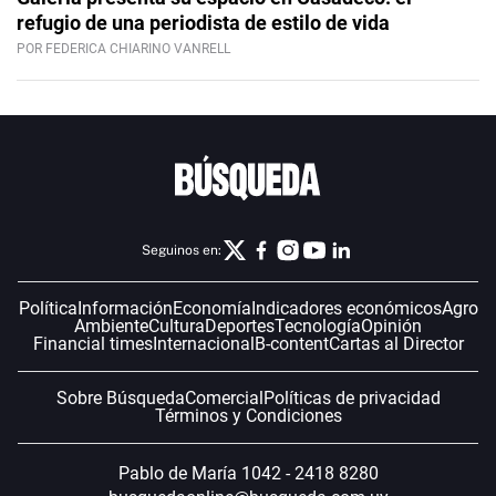
refugio de una periodista de estilo de vida
POR FEDERICA CHIARINO VANRELL
Seguinos en:
Política
Información
Economía
Indicadores económicos
Agro
Ambiente
Cultura
Deportes
Tecnología
Opinión
Financial times
Internacional
B-content
Cartas al Director
Sobre Búsqueda
Comercial
Políticas de privacidad
Términos y Condiciones
Pablo de María 1042 - 2418 8280