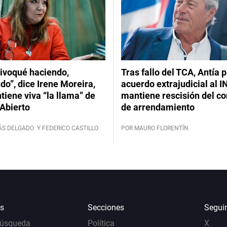
ivoqué haciendo,
Tras fallo del TCA, Antía 
do”, dice Irene Moreira,
acuerdo extrajudicial al I
iene viva “la llama” de
mantiene rescisión del co
Abierto
de arrendamiento
ÁS DELGADO
Y FEDERICO CASTILLO
POR MAURO FLORENTÍN
s
Secciones
Segui
Búsqueda
Política
X