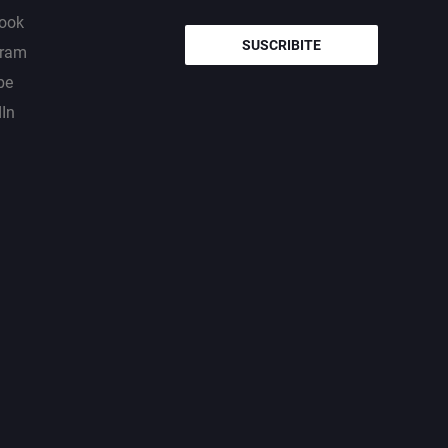
ook
SUSCRIBITE
gram
be
dIn