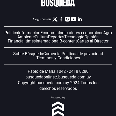
Seguinos en:
Política
Información
Economía
Indicadores económicos
Agro
Ambiente
Cultura
Deportes
Tecnología
Opinión
Financial times
Internacional
B-content
Cartas al Director
Sobre Búsqueda
Comercial
Políticas de privacidad
Términos y Condiciones
Pablo de María 1042 - 2418 8280
busquedaonline@busqueda.com.uy
Copyright busqueda.com.uy 2024 Todos los
derechos reservados