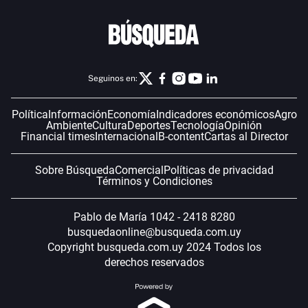
Seguinos en:
Política
Información
Economía
Indicadores económicos
Agro
Ambiente
Cultura
Deportes
Tecnología
Opinión
Financial times
Internacional
B-content
Cartas al Director
Sobre Búsqueda
Comercial
Políticas de privacidad
Términos y Condiciones
Pablo de María 1042 - 2418 8280
busquedaonline@busqueda.com.uy
Copyright busqueda.com.uy 2024 Todos los
derechos reservados