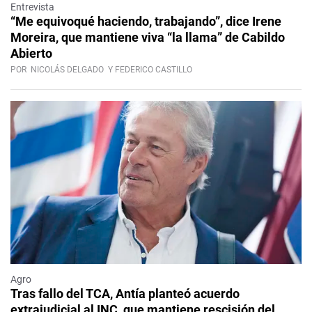
Entrevista
“Me equivoqué haciendo, trabajando”, dice Irene
Moreira, que mantiene viva “la llama” de Cabildo
Abierto
POR
NICOLÁS DELGADO
Y FEDERICO CASTILLO
Agro
Tras fallo del TCA, Antía planteó acuerdo
extrajudicial al INC, que mantiene rescisión del