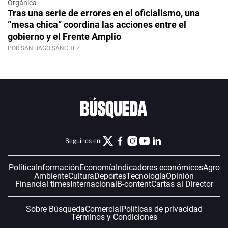
Orgánica
Tras una serie de errores en el oficialismo, una
“mesa chica” coordina las acciones entre el
gobierno y el Frente Amplio
POR SANTIAGO SÁNCHEZ
Seguinos en:
Política
Información
Economía
Indicadores económicos
Agro
Ambiente
Cultura
Deportes
Tecnología
Opinión
Financial times
Internacional
B-content
Cartas al Director
Sobre Búsqueda
Comercial
Políticas de privacidad
Términos y Condiciones