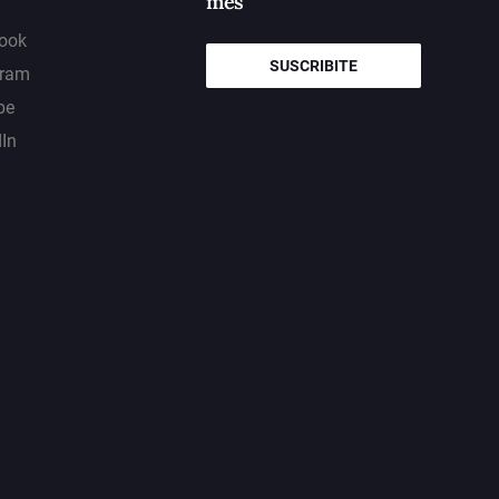
mes
ook
SUSCRIBITE
gram
be
dIn