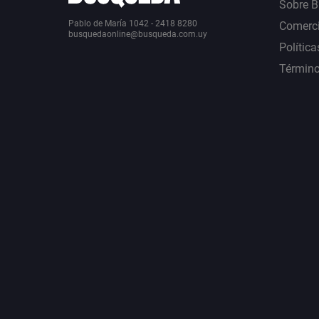
Sobre 
Pablo de María 1042 - 2418 8280
Comerci
busquedaonline@busqueda.com.uy
Política
Término