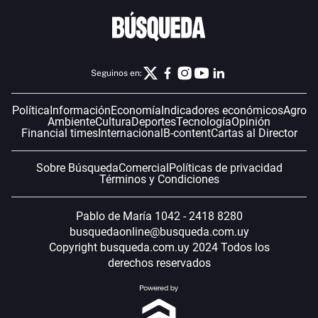
Seguinos en:
Política
Información
Economía
Indicadores económicos
Agro
Ambiente
Cultura
Deportes
Tecnología
Opinión
Financial times
Internacional
B-content
Cartas al Director
Sobre Búsqueda
Comercial
Políticas de privacidad
Términos y Condiciones
Pablo de María 1042 - 2418 8280
busquedaonline@busqueda.com.uy
Copyright busqueda.com.uy 2024 Todos los
derechos reservados