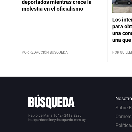
deportados mientras crece la
molestia en el oficialismo
Los int
para obt
una cons
una que 
POR REDACCIÓN BÚSQUEDA
POR GUILL
Nosotro
Sobre 
Pablo de María 1042 - 2418 8280
Comerci
busquedaonline@busqueda.com.uy
Política