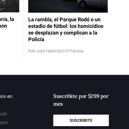
ia, la
La rambla, el Parque Rodó o un
mon
estadio de fútbol: los homicidios
se desplazan y complican a la
Policía
POR JUAN FRANCISCO PITTALUGA
Suscribite por $299 por
nos en:
mes
ook
SUSCRIBITE
gram