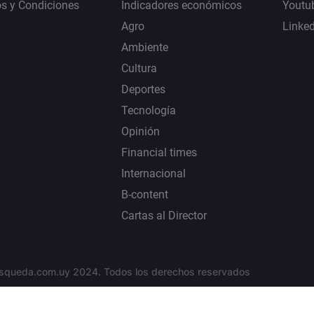
s y Condiciones
Indicadores económicos
Youtu
Agro
Linke
Ambiente
Cultura
Deportes
Tecnología
Opinión
Financial times
Internacional
B-content
Cartas al Director
squeda.com.uy 2024. Todos los derechos reservados