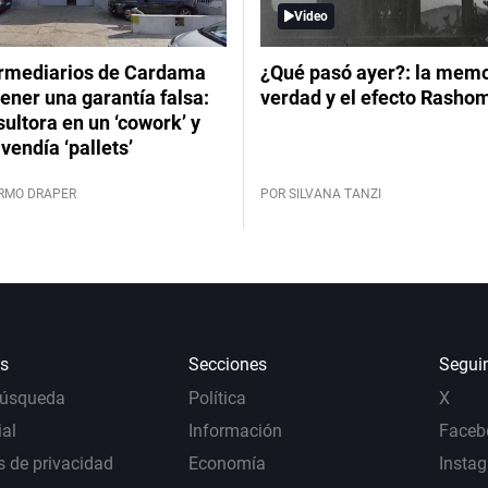
Video
ermediarios de Cardama
¿Qué pasó ayer?: la memor
ener una garantía falsa:
verdad y el efecto Rasho
ultora en un ‘cowork’ y
vendía ‘pallets’
ERMO DRAPER
POR SILVANA TANZI
s
Secciones
Segui
Búsqueda
Política
X
al
Información
Faceb
s de privacidad
Economía
Insta