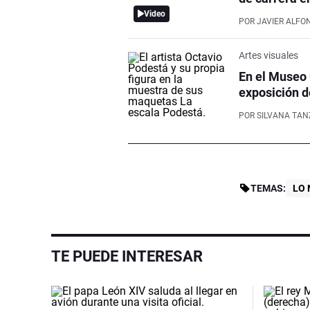
Video
POR
JAVIER ALFO
Artes visuales
En el Museo 
exposición d
POR
SILVANA TAN
TEMAS:
LO 
TE PUEDE INTERESAR