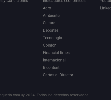
s y Condiciones
Indicadores económicos
Youtu
Agro
Linke
Ambiente
Cultura
Deportes
Tecnología
Opinión
Financial times
Internacional
B-content
Cartas al Director
squeda.com.uy 2024. Todos los derechos reservados