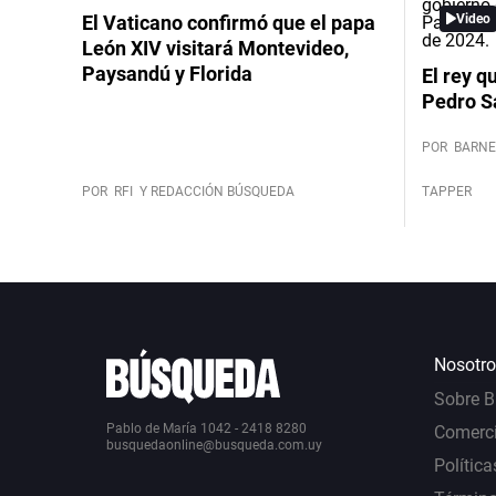
El Vaticano confirmó que el papa
Video
León XIV visitará Montevideo,
Paysandú y Florida
El rey q
Pedro S
POR
BARNE
POR
RFI
Y REDACCIÓN BÚSQUEDA
TAPPER
Nosotro
Sobre 
Pablo de María 1042 - 2418 8280
Comerci
busquedaonline@busqueda.com.uy
Política