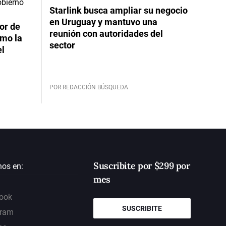
Starlink busca ampliar su negocio
en Uruguay y mantuvo una
or de
reunión con autoridades del
imo la
sector
el
POR REDACCIÓN BÚSQUEDA
Suscribite por $299 por
nos en:
mes
ook
SUSCRIBITE
gram