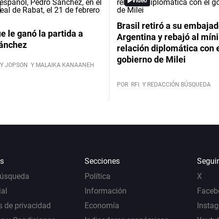
Video
Brasil retiró a su embajad
ue le ganó la partida a
Argentina y rebajó al mín
ánchez
relación diplomática con 
gobierno de Milei
Y JOPSON
Y MALAIKA KANAANEH
POR
RFI
Y REDACCIÓN BÚSQUEDA
s
Secciones
Segui
Búsqueda
Política
X
al
Información
Faceb
s de privacidad
Economía
Insta