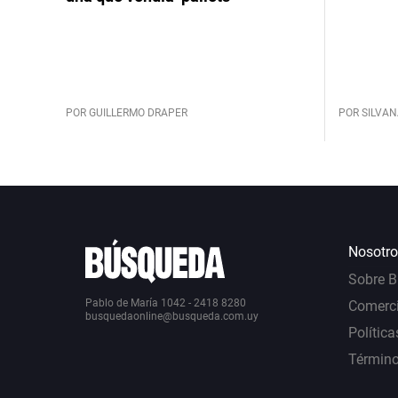
POR GUILLERMO DRAPER
POR SILVAN
Nosotro
Sobre 
Pablo de María 1042 - 2418 8280
Comerci
busquedaonline@busqueda.com.uy
Política
Término