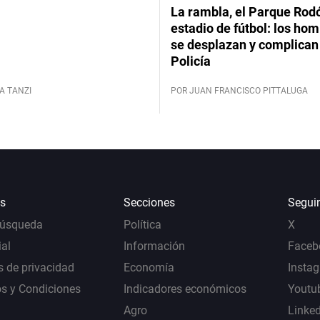
La rambla, el Parque Rod
estadio de fútbol: los hom
se desplazan y complican 
Policía
A TANZI
POR JUAN FRANCISCO PITTALUGA
s
Secciones
Segui
Búsqueda
Política
X
al
Información
Faceb
s de privacidad
Economía
Insta
s y Condiciones
Indicadores económicos
Youtu
Agro
Linke