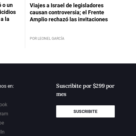
ó o un
Viajes a Israel de legisladores
icidios
causan controversia; el Frente
a la
Amplio rechazó las invitaciones
POR LEONEL GARCÍA
Suscribite por $299 por
nos en:
mes
ook
SUSCRIBITE
gram
be
dIn