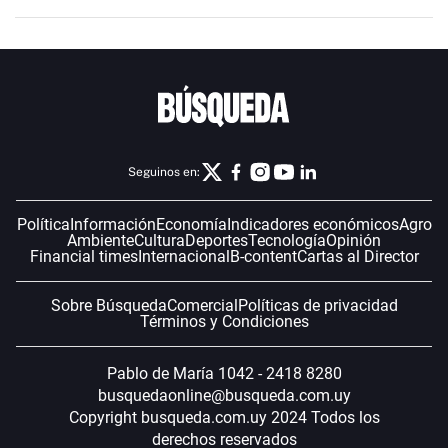
Seguinos en:
Política
Información
Economía
Indicadores económicos
Agro
Ambiente
Cultura
Deportes
Tecnología
Opinión
Financial times
Internacional
B-content
Cartas al Director
Sobre Búsqueda
Comercial
Políticas de privacidad
Términos y Condiciones
Pablo de María 1042 - 2418 8280
busquedaonline@busqueda.com.uy
Copyright busqueda.com.uy 2024 Todos los
derechos reservados