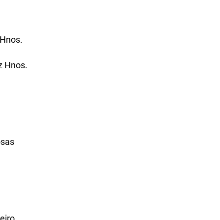
 Hnos.
z Hnos.
osas
eiro