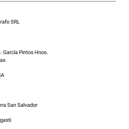
grafo SRL
 García Pintos Hnos.
sas
SA
ra San Salvador
gasti