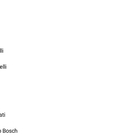
li
lli
ti
o Bosch