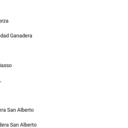
orza
edad Ganadera
Basso
L
ra San Alberto
era San Alberto