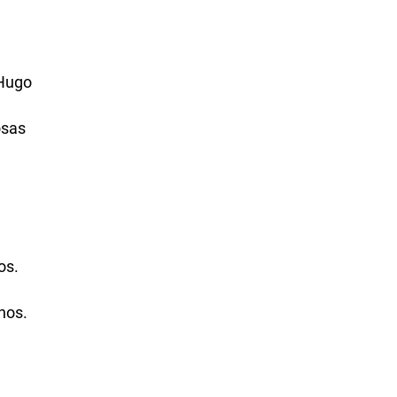
 Hugo
osas
os.
nos.