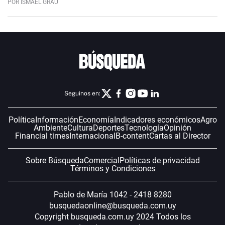
POR ISMAEL GRAU
Seguinos en:
Política
Información
Economía
Indicadores económicos
Agro
Ambiente
Cultura
Deportes
Tecnología
Opinión
Financial times
Internacional
B-content
Cartas al Director
Sobre Búsqueda
Comercial
Políticas de privacidad
Términos y Condiciones
Pablo de María 1042 - 2418 8280
busquedaonline@busqueda.com.uy
Copyright busqueda.com.uy 2024 Todos los