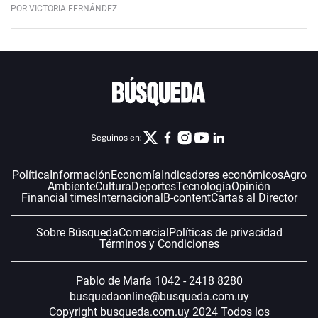
POR VICTORIA FERNÁNDEZ
Seguinos en:
Política
Información
Economía
Indicadores económicos
Agro
Ambiente
Cultura
Deportes
Tecnología
Opinión
Financial times
Internacional
B-content
Cartas al Director
Sobre Búsqueda
Comercial
Políticas de privacidad
Términos y Condiciones
Pablo de María 1042 - 2418 8280
busquedaonline@busqueda.com.uy
Copyright busqueda.com.uy 2024 Todos los