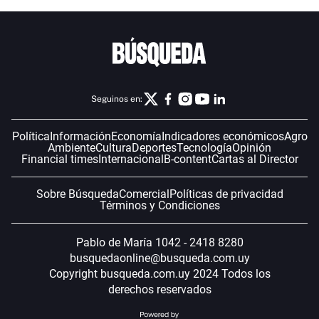
Seguinos en:
Política
Información
Economía
Indicadores económicos
Agro
Ambiente
Cultura
Deportes
Tecnología
Opinión
Financial times
Internacional
B-content
Cartas al Director
Sobre Búsqueda
Comercial
Políticas de privacidad
Términos y Condiciones
Pablo de María 1042 - 2418 8280
busquedaonline@busqueda.com.uy
Copyright busqueda.com.uy 2024 Todos los
derechos reservados