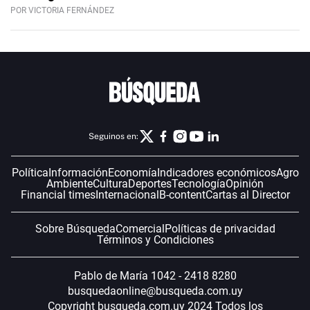
POR VICTORIA FERNÁNDEZ
Seguinos en:
Política
Información
Economía
Indicadores económicos
Agro
Ambiente
Cultura
Deportes
Tecnología
Opinión
Financial times
Internacional
B-content
Cartas al Director
Sobre Búsqueda
Comercial
Políticas de privacidad
Términos y Condiciones
Pablo de María 1042 - 2418 8280
busquedaonline@busqueda.com.uy
Copyright busqueda.com.uy 2024 Todos los