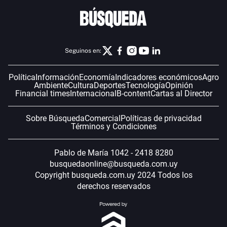
Seguinos en:
Política
Información
Economía
Indicadores económicos
Agro
Ambiente
Cultura
Deportes
Tecnología
Opinión
Financial times
Internacional
B-content
Cartas al Director
Sobre Búsqueda
Comercial
Políticas de privacidad
Términos y Condiciones
Pablo de María 1042 - 2418 8280
busquedaonline@busqueda.com.uy
Copyright busqueda.com.uy 2024 Todos los
derechos reservados