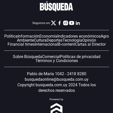
Seguinos en:
Política
Información
Economía
Indicadores económicos
Agro
Ambiente
Cultura
Deportes
Tecnología
Opinión
Financial times
Internacional
B-content
Cartas al Director
Sobre Búsqueda
Comercial
Políticas de privacidad
Términos y Condiciones
Pablo de María 1042 - 2418 8280
busquedaonline@busqueda.com.uy
Copyright busqueda.com.uy 2024 Todos los
derechos reservados