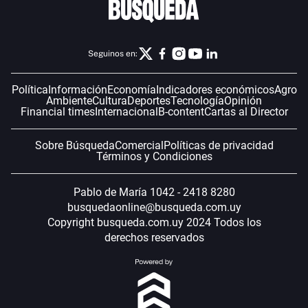
Seguinos en:
Política
Información
Economía
Indicadores económicos
Agro
Ambiente
Cultura
Deportes
Tecnología
Opinión
Financial times
Internacional
B-content
Cartas al Director
Sobre Búsqueda
Comercial
Políticas de privacidad
Términos y Condiciones
Pablo de María 1042 - 2418 8280
busquedaonline@busqueda.com.uy
Copyright busqueda.com.uy 2024 Todos los
derechos reservados