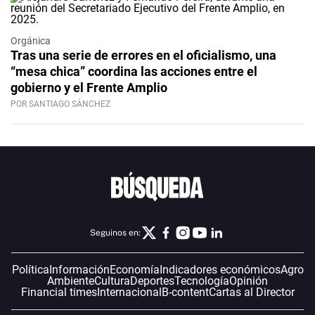
Orgánica
Tras una serie de errores en el oficialismo, una
“mesa chica” coordina las acciones entre el
gobierno y el Frente Amplio
POR SANTIAGO SÁNCHEZ
Seguinos en:
Política
Información
Economía
Indicadores económicos
Agro
Ambiente
Cultura
Deportes
Tecnología
Opinión
Financial times
Internacional
B-content
Cartas al Director