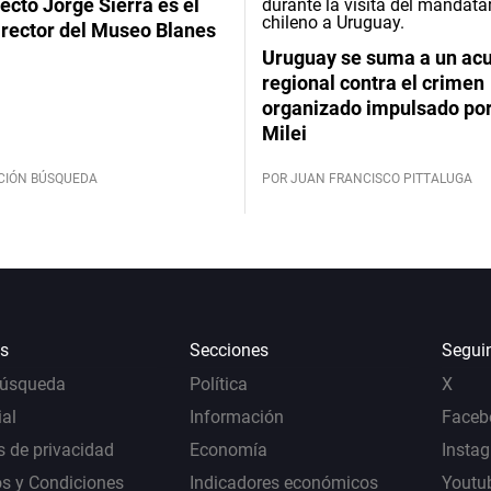
tecto Jorge Sierra es el
irector del Museo Blanes
Uruguay se suma a un ac
regional contra el crimen
organizado impulsado por
Milei
CIÓN BÚSQUEDA
POR JUAN FRANCISCO PITTALUGA
s
Secciones
Segui
Búsqueda
Política
X
al
Información
Faceb
s de privacidad
Economía
Insta
s y Condiciones
Indicadores económicos
Youtu