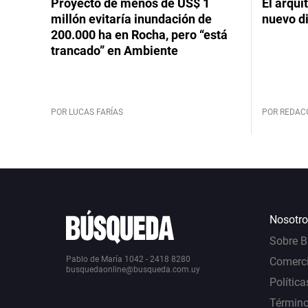
Proyecto de menos de US$ 1
El arqui
millón evitaría inundación de
nuevo d
200.000 ha en Rocha, pero “está
trancado” en Ambiente
POR LUCAS FARÍAS
POR REDAC
Nosotro
Sobre 
Pablo de María 1042 - 2418 8280
Comerci
busquedaonline@busqueda.com.uy
Política
Término