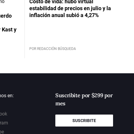
Costo de vida: hubo virtual
estabilidad de precios en julio y la
inflación anual subió a 4,27%
uerdo
 Kast y
POR REDACCIÓN BÚSQUEDA
Suscribite por $299 por
nos en:
mes
ook
SUSCRIBITE
gram
be