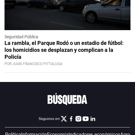
Seguridad Pública
La rambla, el Parque Rodó o un estadio de fútbol:
los homicidios se desplazan y complican a la
Policía
POR JUAN FRANCISCO PITTALUGA
Seguinos en:
Política
Información
Economía
Indicadores económicos
Agro