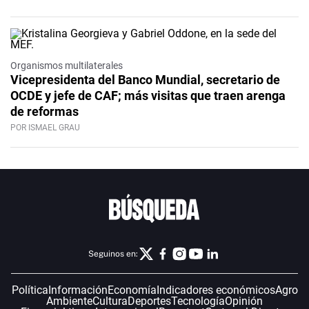
Organismos multilaterales
Vicepresidenta del Banco Mundial, secretario de
OCDE y jefe de CAF; más visitas que traen arenga
de reformas
POR ISMAEL GRAU
Seguinos en:
Política
Información
Economía
Indicadores económicos
Agro
Ambiente
Cultura
Deportes
Tecnología
Opinión