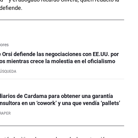
 defiende.
iores
e Orsi defiende las negociaciones con EE.UU. por
os mientras crece la molestia en el oficialismo
BÚSQUEDA
iarios de Cardama para obtener una garantía
nsultora en un ‘cowork’ y una que vendía ‘pallets’
RAPER