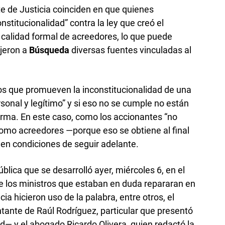
e de Justicia coinciden en que quienes
nstitucionalidad” contra la ley que creó el
a calidad formal de acreedores, lo que puede
ijeron a
Búsqueda
diversas fuentes vinculadas al
os que promueven la inconstitucionalidad de una
rsonal y legítimo” y si eso no se cumple no están
orma. En este caso, como los accionantes “no
 como acreedores —porque eso se obtiene al final
en condiciones de seguir adelante.
blica que se desarrolló ayer, miércoles 6, en el
de los ministros que estaban en duda repararan en
ia hicieron uso de la palabra, entre otros, el
ante de Raúl Rodríguez, particular que presentó
d— y el abogado Ricardo Olivera, quien redactó la