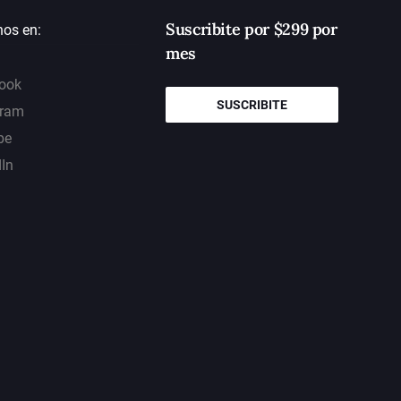
Suscribite por $299 por
nos en:
mes
ook
SUSCRIBITE
gram
be
dIn