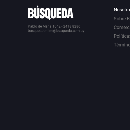
Nosotro
Sobre 
Pablo de María 1042 - 2418 8280
Comerci
busquedaonline@busqueda.com.uy
Política
Término