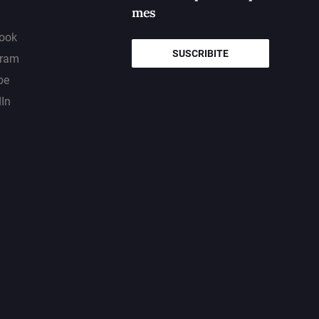
mes
ook
SUSCRIBITE
gram
be
dIn