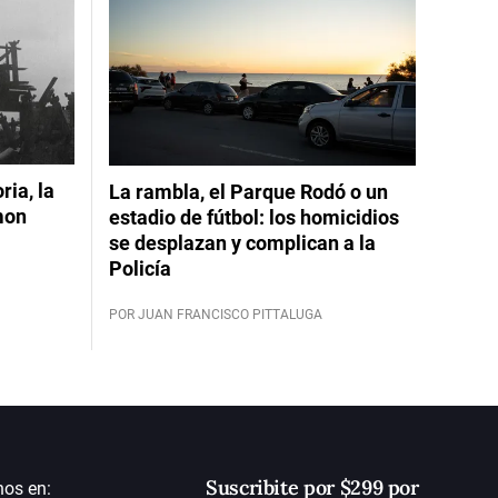
ia, la
La rambla, el Parque Rodó o un
mon
estadio de fútbol: los homicidios
se desplazan y complican a la
Policía
POR JUAN FRANCISCO PITTALUGA
Suscribite por $299 por
nos en: