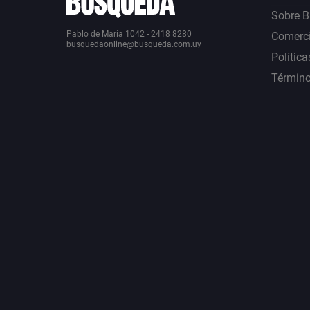
Sobre 
Pablo de María 1042 - 2418 8280
Comerci
busquedaonline@busqueda.com.uy
Política
Término