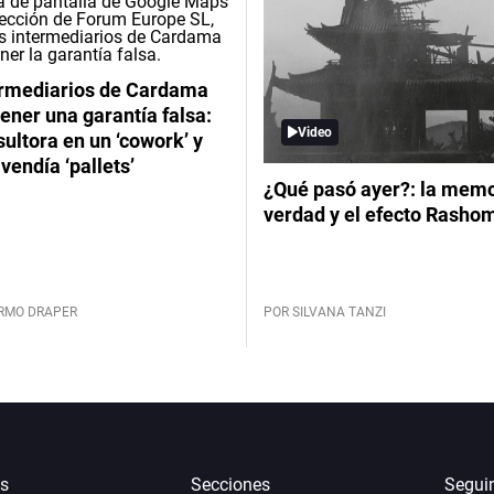
ermediarios de Cardama
ener una garantía falsa:
Video
ultora en un ‘cowork’ y
vendía ‘pallets’
¿Qué pasó ayer?: la memor
verdad y el efecto Rasho
ERMO DRAPER
POR SILVANA TANZI
s
Secciones
Segui