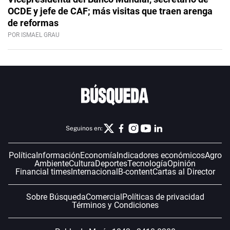
OCDE y jefe de CAF; más visitas que traen arenga
de reformas
POR ISMAEL GRAU
Seguinos en:
Política
Información
Economía
Indicadores económicos
Agro
Ambiente
Cultura
Deportes
Tecnología
Opinión
Financial times
Internacional
B-content
Cartas al Director
Sobre Búsqueda
Comercial
Políticas de privacidad
Términos y Condiciones