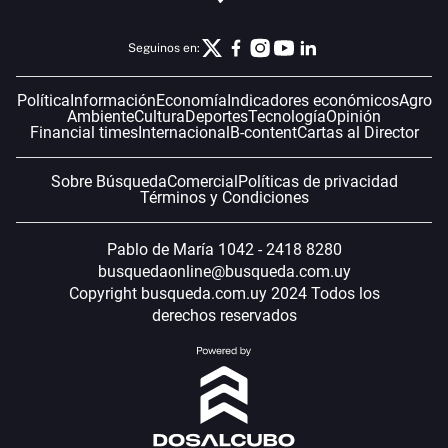
Seguinos en:
Política
Información
Economía
Indicadores económicos
Agro
Ambiente
Cultura
Deportes
Tecnología
Opinión
Financial times
Internacional
B-content
Cartas al Director
Sobre Búsqueda
Comercial
Políticas de privacidad
Términos y Condiciones
Pablo de María 1042 - 2418 8280
busquedaonline@busqueda.com.uy
Copyright busqueda.com.uy 2024 Todos los
derechos reservados