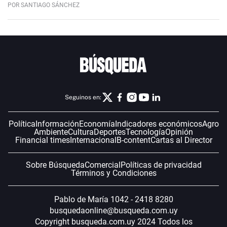
POR SANTIAGO SÁNCHEZ
Seguinos en:
Política
Información
Economía
Indicadores económicos
Agro
Ambiente
Cultura
Deportes
Tecnología
Opinión
Financial times
Internacional
B-content
Cartas al Director
Sobre Búsqueda
Comercial
Políticas de privacidad
Términos y Condiciones
Pablo de María 1042 - 2418 8280
busquedaonline@busqueda.com.uy
Copyright busqueda.com.uy 2024 Todos los