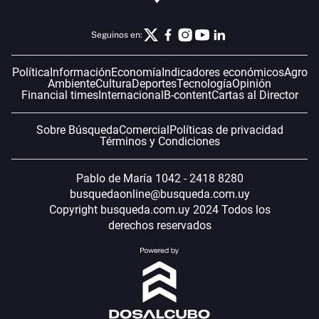
Seguinos en:
Política
Información
Economía
Indicadores económicos
Agro
Ambiente
Cultura
Deportes
Tecnología
Opinión
Financial times
Internacional
B-content
Cartas al Director
Sobre Búsqueda
Comercial
Políticas de privacidad
Términos y Condiciones
Pablo de María 1042 - 2418 8280
busquedaonline@busqueda.com.uy
Copyright busqueda.com.uy 2024 Todos los
derechos reservados