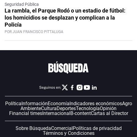
Seguridad Pública
La rambla, el Parque Rodó o un estadio de fútbol:
los homicidios se desplazan y complican a la
Policía
POR JUAN FRANCISCO PITTALUGA
Seguinos en:
Política
Información
Economía
Indicadores económicos
Agro
Ambiente
Cultura
Deportes
Tecnología
Opinión
Financial times
Internacional
B-content
Cartas al Director
Sobre Búsqueda
Comercial
Políticas de privacidad
Términos y Condiciones