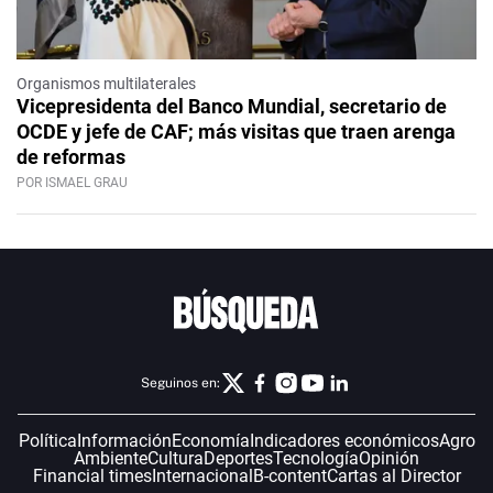
Organismos multilaterales
Vicepresidenta del Banco Mundial, secretario de
OCDE y jefe de CAF; más visitas que traen arenga
de reformas
POR ISMAEL GRAU
Seguinos en:
Política
Información
Economía
Indicadores económicos
Agro
Ambiente
Cultura
Deportes
Tecnología
Opinión
Financial times
Internacional
B-content
Cartas al Director