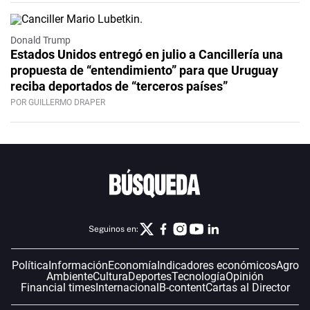
Donald Trump
Estados Unidos entregó en julio a Cancillería una
propuesta de “entendimiento” para que Uruguay
reciba deportados de “terceros países”
POR GUILLERMO DRAPER
Seguinos en:
Política
Información
Economía
Indicadores económicos
Agro
Ambiente
Cultura
Deportes
Tecnología
Opinión
Financial times
Internacional
B-content
Cartas al Director