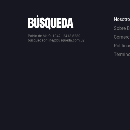
Nosotro
Sobre 
Pablo de María 1042 - 2418 8280
Comerci
busquedaonline@busqueda.com.uy
Política
Término