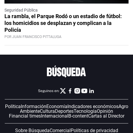
Seguridad Pública
La rambla, el Parque Rodó o un estadio de fútbol:
los homicidios se desplazan y complican a la
Policía
POR JUAN FRANCISCO PITTALUGA
Seguinos en:
Política
Información
Economía
Indicadores económicos
Agro
Ambiente
Cultura
Deportes
Tecnología
Opinión
Financial times
Internacional
B-content
Cartas al Director
Sobre Búsqueda
Comercial
Políticas de privacidad