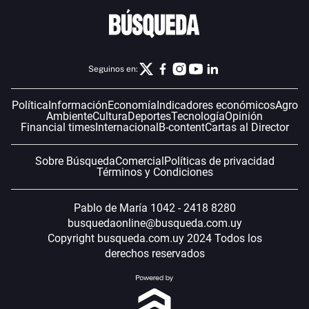
Seguinos en:
Política
Información
Economía
Indicadores económicos
Agro
Ambiente
Cultura
Deportes
Tecnología
Opinión
Financial times
Internacional
B-content
Cartas al Director
Sobre Búsqueda
Comercial
Políticas de privacidad
Términos y Condiciones
Pablo de María 1042 - 2418 8280
busquedaonline@busqueda.com.uy
Copyright busqueda.com.uy 2024 Todos los
derechos reservados