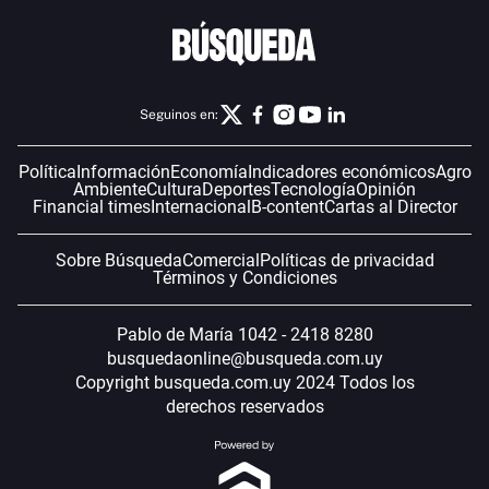
Seguinos en:
Política
Información
Economía
Indicadores económicos
Agro
Ambiente
Cultura
Deportes
Tecnología
Opinión
Financial times
Internacional
B-content
Cartas al Director
Sobre Búsqueda
Comercial
Políticas de privacidad
Términos y Condiciones
Pablo de María 1042 - 2418 8280
busquedaonline@busqueda.com.uy
Copyright busqueda.com.uy 2024 Todos los
derechos reservados