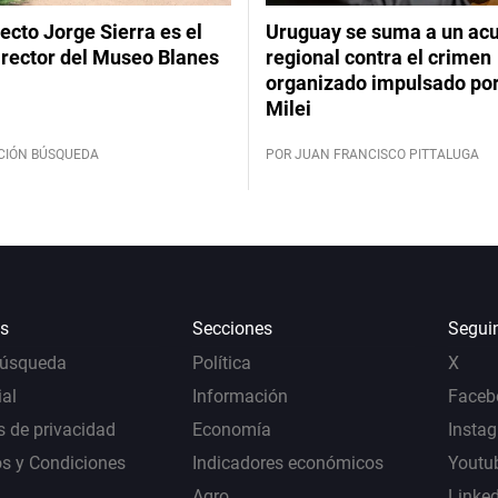
tecto Jorge Sierra es el
Uruguay se suma a un ac
irector del Museo Blanes
regional contra el crimen
organizado impulsado por
Milei
CIÓN BÚSQUEDA
POR JUAN FRANCISCO PITTALUGA
s
Secciones
Segui
Búsqueda
Política
X
al
Información
Faceb
s de privacidad
Economía
Insta
s y Condiciones
Indicadores económicos
Youtu
Agro
Linke