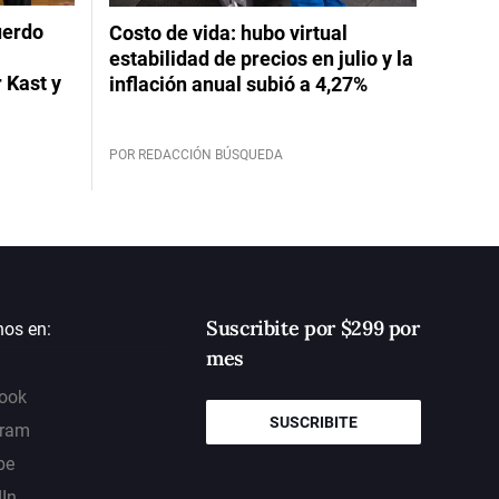
uerdo
Costo de vida: hubo virtual
estabilidad de precios en julio y la
 Kast y
inflación anual subió a 4,27%
POR REDACCIÓN BÚSQUEDA
Suscribite por $299 por
nos en:
mes
ook
SUSCRIBITE
gram
be
dIn