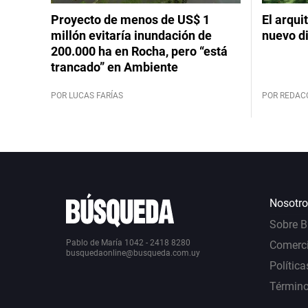
Proyecto de menos de US$ 1
El arqui
millón evitaría inundación de
nuevo d
200.000 ha en Rocha, pero “está
trancado” en Ambiente
POR LUCAS FARÍAS
POR REDAC
Nosotro
Sobre 
Pablo de María 1042 - 2418 8280
Comerci
busquedaonline@busqueda.com.uy
Política
Término