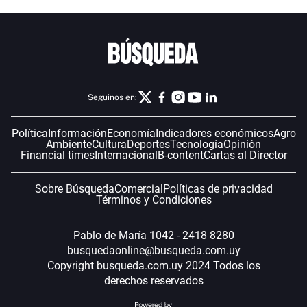
Seguinos en:
Política
Información
Economía
Indicadores económicos
Agro
Ambiente
Cultura
Deportes
Tecnología
Opinión
Financial times
Internacional
B-content
Cartas al Director
Sobre Búsqueda
Comercial
Políticas de privacidad
Términos y Condiciones
Pablo de María 1042 - 2418 8280
busquedaonline@busqueda.com.uy
Copyright busqueda.com.uy 2024 Todos los
derechos reservados