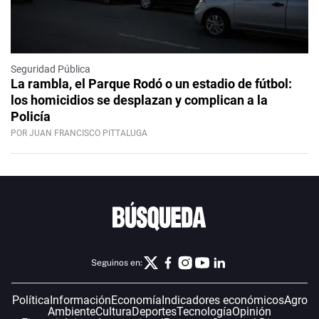
Seguridad Pública
La rambla, el Parque Rodó o un estadio de fútbol:
los homicidios se desplazan y complican a la
Policía
POR JUAN FRANCISCO PITTALUGA
Seguinos en:
Política
Información
Economía
Indicadores económicos
Agro
Ambiente
Cultura
Deportes
Tecnología
Opinión