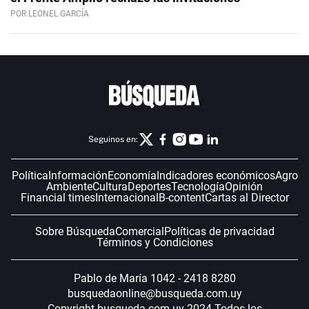
POR LEONEL GARCÍA
Seguinos en:
Política
Información
Economía
Indicadores económicos
Agro
Ambiente
Cultura
Deportes
Tecnología
Opinión
Financial times
Internacional
B-content
Cartas al Director
Sobre Búsqueda
Comercial
Políticas de privacidad
Términos y Condiciones
Pablo de María 1042 - 2418 8280
busquedaonline@busqueda.com.uy
Copyright busqueda.com.uy 2024 Todos los