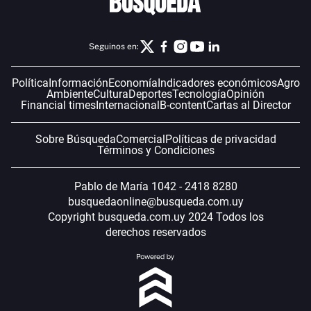
Seguinos en:
Política
Información
Economía
Indicadores económicos
Agro
Ambiente
Cultura
Deportes
Tecnología
Opinión
Financial times
Internacional
B-content
Cartas al Director
Sobre Búsqueda
Comercial
Políticas de privacidad
Términos y Condiciones
Pablo de María 1042 - 2418 8280
busquedaonline@busqueda.com.uy
Copyright busqueda.com.uy 2024 Todos los
derechos reservados