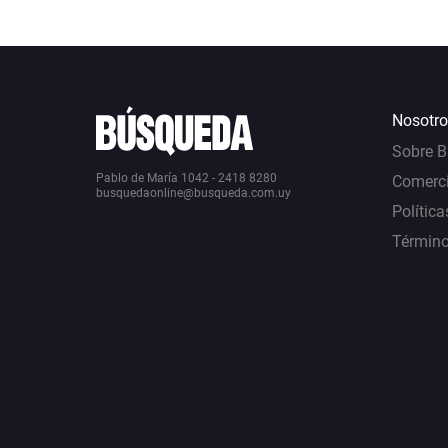
Nosotro
Sobre 
Pablo de María 1042 - 2418 8280
Comerci
busquedaonline@busqueda.com.uy
Política
Término