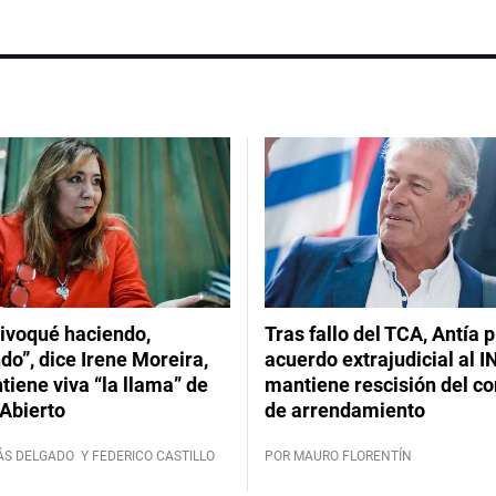
ivoqué haciendo,
Tras fallo del TCA, Antía 
do”, dice Irene Moreira,
acuerdo extrajudicial al I
iene viva “la llama” de
mantiene rescisión del co
Abierto
de arrendamiento
ÁS DELGADO
Y FEDERICO CASTILLO
POR MAURO FLORENTÍN