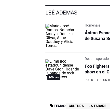
LEÉ ADEMÁS
Homenaje
Ánima Espaci
de Susana S
Debut esperado
Foo Fighters
show en el C
Video
POR
REDACCIÓN 
TEMAS:
CULTURA
LA TABARÉ