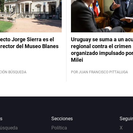
tecto Jorge Sierra es el
Uruguay se suma a un ac
irector del Museo Blanes
regional contra el crimen
organizado impulsado por
Milei
CIÓN BÚSQUEDA
POR JUAN FRANCISCO PITTALUGA
s
Secciones
Segui
Búsqueda
Política
X