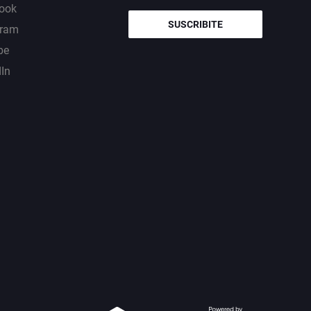
ook
SUSCRIBITE
gram
be
dIn