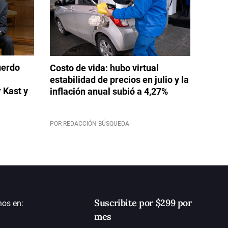
uerdo
Costo de vida: hubo virtual
estabilidad de precios en julio y la
 Kast y
inflación anual subió a 4,27%
POR REDACCIÓN BÚSQUEDA
Suscribite por $299 por
nos en:
mes