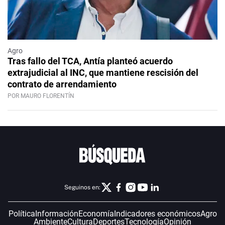
Agro
Tras fallo del TCA, Antía planteó acuerdo
extrajudicial al INC, que mantiene rescisión del
contrato de arrendamiento
POR MAURO FLORENTÍN
Seguinos en:
Política
Información
Economía
Indicadores económicos
Agro
Ambiente
Cultura
Deportes
Tecnología
Opinión