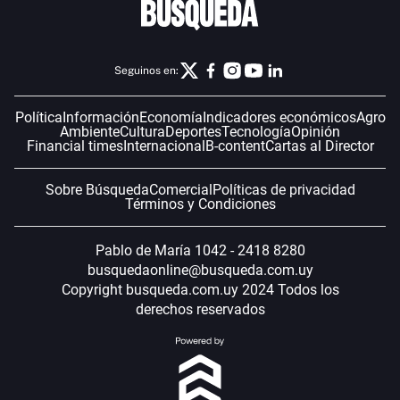
Seguinos en:
Política
Información
Economía
Indicadores económicos
Agro
Ambiente
Cultura
Deportes
Tecnología
Opinión
Financial times
Internacional
B-content
Cartas al Director
Sobre Búsqueda
Comercial
Políticas de privacidad
Términos y Condiciones
Pablo de María 1042 - 2418 8280
busquedaonline@busqueda.com.uy
Copyright busqueda.com.uy 2024 Todos los
derechos reservados