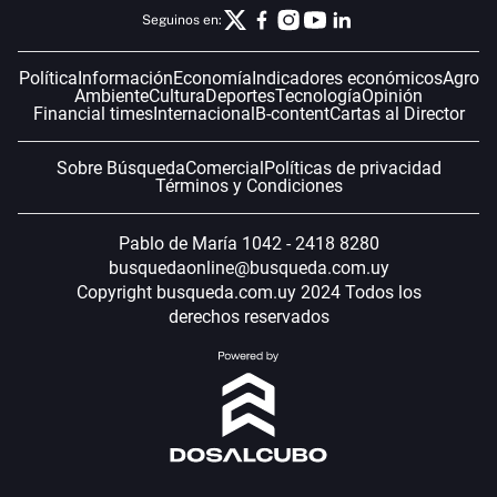
Seguinos en:
Política
Información
Economía
Indicadores económicos
Agro
Ambiente
Cultura
Deportes
Tecnología
Opinión
Financial times
Internacional
B-content
Cartas al Director
Sobre Búsqueda
Comercial
Políticas de privacidad
Términos y Condiciones
Pablo de María 1042 - 2418 8280
busquedaonline@busqueda.com.uy
Copyright busqueda.com.uy 2024 Todos los
derechos reservados