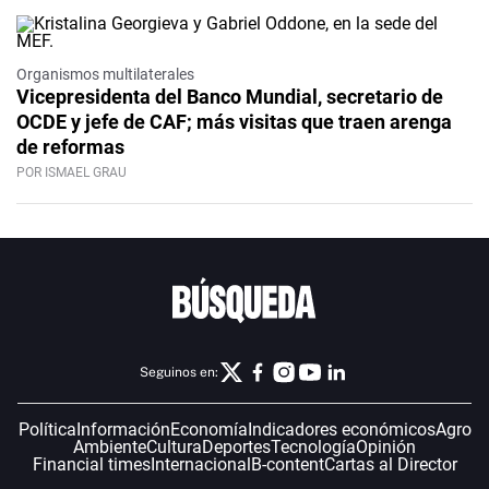
Organismos multilaterales
Vicepresidenta del Banco Mundial, secretario de
OCDE y jefe de CAF; más visitas que traen arenga
de reformas
POR ISMAEL GRAU
Seguinos en:
Política
Información
Economía
Indicadores económicos
Agro
Ambiente
Cultura
Deportes
Tecnología
Opinión
Financial times
Internacional
B-content
Cartas al Director